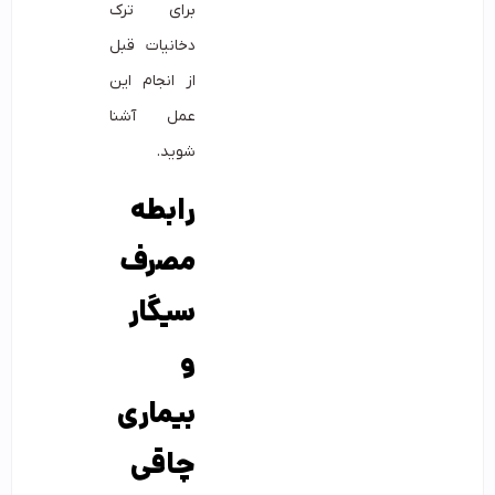
برای ترک
دخانیات قبل
از انجام این
عمل آشنا
شوید.
رابطه
مصرف
سیگار
و
بیماری
چاقی