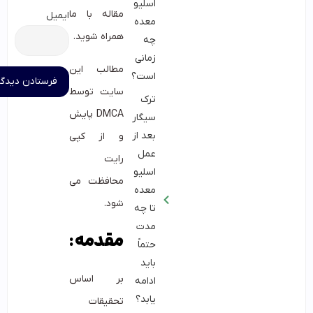
اسلیو
مقاله با ما
ایمیل
معده
همراه شوید.
چه
زمانی
مطالب این
است؟
سایت توسط
ترک
DMCA پایش
سیگار
بعد از
و از کپی
عمل
رایت
اسلیو
محافظت می
معده
شود.
تا چه
مدت
مقدمه:
حتماً
باید
بر اساس
ادامه
یابد؟
تحقیقات