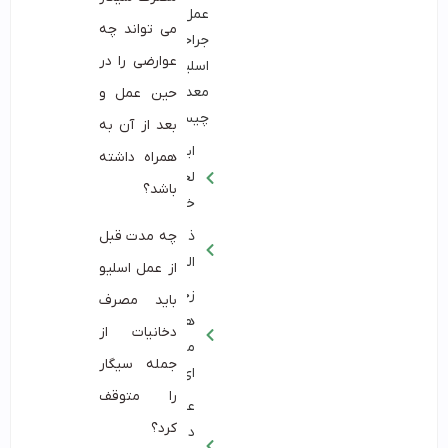
عمل
می تواند چه
جراحی
عوارضی را در
اسلیو
معده
حین عمل و
توصیه
چیست؟
بعد از آن به
های
ایجاد
پزشکی:
همراه داشته
لخته
نکاتی
باشد؟
خون
برای
ذات
چه مدت قبل
ترک
الریه
سیگار
از عمل اسلیو
قبل
زخم
باید مصرف
از
های
دخانیات از
عمل
معده
جمله سیگار
اسلیو
ای
معده:
را متوقف
عفونت
سخن
در
کرد؟