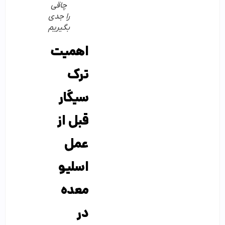
چاقی
را جدی
بگیریم
اهمیت
ترک
سیگار
قبل از
عمل
اسلیو
معده
در