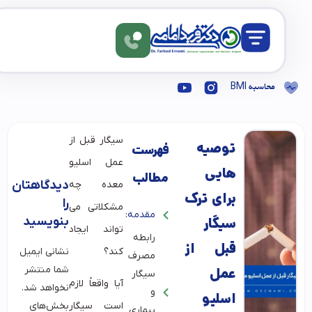
محاسبه BMI
سیگار قبل از
توصیه
فهرست
عمل اسلیو
هایی
مطالب
دیدگاهتان
معده چه
برای ترک
را
مشکلاتی می
مقدمه:
سیگار
بنویسید
تواند ایجاد
رابطه
قبل از
کند؟
نشانی ایمیل
مصرف
شما منتشر
عمل
سیگار
آیا واقعاً لازم
نخواهد شد.
و
اسلیو
بخش‌های
است سیگار
بیماری