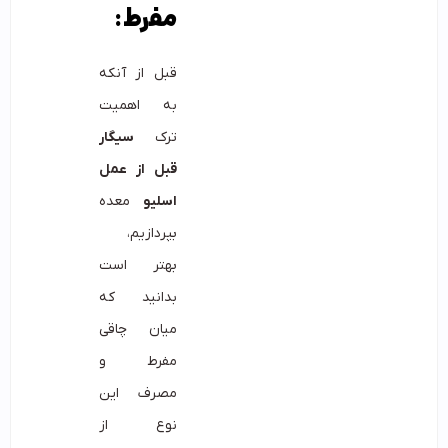
مفرط:
قبل از آنکه
به اهمیت
ترک
سیگار
قبل از عمل
اسلیو
معده
بپردازیم،
بهتر است
بدانید که
میان چاقی
مفرط و
مصرف این
نوع از