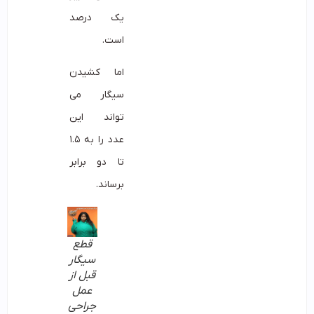
یک درصد
است.
اما کشیدن
سیگار می
تواند این
عدد را به ۱.۵
تا دو برابر
برساند.
قطع
سیگار
قبل از
عمل
جراحی