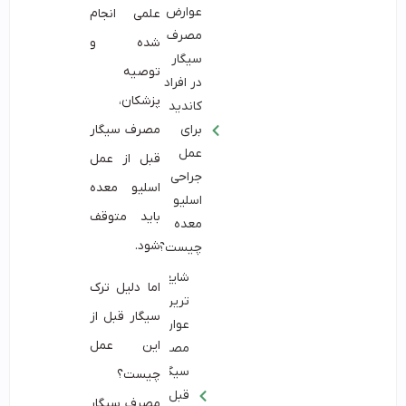
عوارض
علمی انجام
مصرف
شده و
سیگار
توصیه
در افراد
پزشکان،
کاندید
مصرف سیگار
برای
عمل
قبل از عمل
جراحی
اسلیو معده
اسلیو
باید متوقف
معده
شود.
چیست؟
شایع
اما دلیل ترک
ترین
سیگار قبل از
عوارض
مصرف
این عمل
سیگار
چیست؟
قبل از
مصرف سیگار