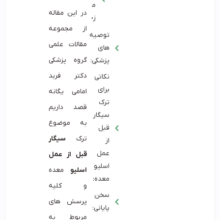
پایانی:
محل
در این مقاله
زخم ها
از مجموعه
مقالات علمی
گروه پزشکی
دکتر فربد
امامی یگانه
قصد داریم
به موضوع
ترک
سیگار
قبل از عمل
اسلیو
معده
و کلیه
پرسش های
مربوط به