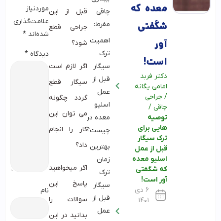
معده که
موردنیاز
چاقی
قبل از این
علامت‌گذاری
شگفتی
مفرط:
جراحی قطع
شده‌اند
*
اهمیت
آور
شود؟
ترک
دیدگاه
*
است!
اگر لازم است
سیگار
دکتر فربد
قبل از
سیگار قطع
امامی یگانه
عمل
/
جراحی
گردد چگونه
اسلیو
چاقی
/
می توان این
توصیه
معده در
هایی برای
کار را انجام
چیست؟
ترک سیگار
داد؟
بهترین
قبل از عمل
اسلیو معده
زمان
اگر میخواهید
که شگفتی
ترک
آور است!
پاسخ این
سیگار
۶ دی
نام
قبل از
سوالات را
۱۴۰۱
عمل
بدانید در این