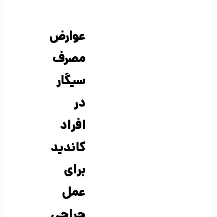
عوارض
مصرف
سیگار
در
افراد
کاندید
برای
عمل
جراحی